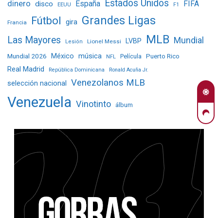
Estados Unidos
dinero
España
FIFA
disco
EEUU
F1
Grandes Ligas
Fútbol
gira
Francia
MLB
Las Mayores
Mundial
LVBP
Lionel Messi
Lesión
Mundial 2026
México
música
Película
Puerto Rico
NFL
Real Madrid
República Dominicana
Ronald Acuña Jr.
Venezolanos MLB
selección nacional
Venezuela
Vinotinto
álbum