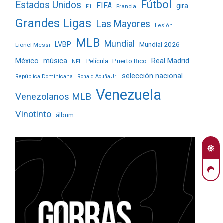
Fútbol
Estados Unidos
FIFA
gira
Francia
F1
Grandes Ligas
Las Mayores
Lesión
MLB
Mundial
LVBP
Mundial 2026
Lionel Messi
Real Madrid
México
música
Película
Puerto Rico
NFL
selección nacional
República Dominicana
Ronald Acuña Jr.
Venezuela
Venezolanos MLB
Vinotinto
álbum