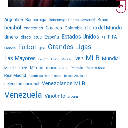
Argentina
Bancamiga
Bancamiga Banco Universal
Brasil
béisbol
Copa del Mundo
Caracas
Colombia
canciones
Estados Unidos
dinero
España
FIFA
disco
EEUU
F1
Grandes Ligas
Fútbol
gira
Francia
MLB
Las Mayores
Mundial
LVBP
Lionel Messi
Lesión
Mundial 2026
México
música
Película
Puerto Rico
NFL
Real Madrid
República Dominicana
Ronald Acuña Jr.
Venezolanos MLB
selección nacional
Venezuela
Vinotinto
álbum