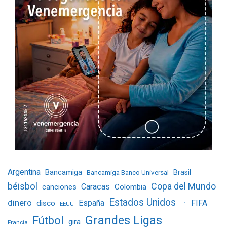
Argentina
Bancamiga
Bancamiga Banco Universal
Brasil
béisbol
Copa del Mundo
Caracas
Colombia
canciones
Estados Unidos
dinero
España
FIFA
disco
EEUU
F1
Grandes Ligas
Fútbol
gira
Francia