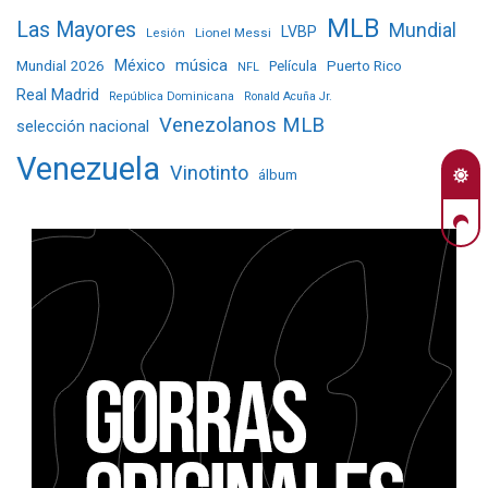
MLB
Las Mayores
Mundial
LVBP
Lionel Messi
Lesión
Mundial 2026
México
música
Película
Puerto Rico
NFL
Real Madrid
República Dominicana
Ronald Acuña Jr.
Venezolanos MLB
selección nacional
Venezuela
Vinotinto
álbum