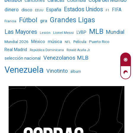
Caracas
Colombia
canciones
Estados Unidos
dinero
España
FIFA
disco
EEUU
F1
Grandes Ligas
Fútbol
gira
Francia
MLB
Las Mayores
Mundial
LVBP
Lionel Messi
Lesión
Mundial 2026
México
música
Película
Puerto Rico
NFL
Real Madrid
República Dominicana
Ronald Acuña Jr.
Venezolanos MLB
selección nacional
Venezuela
Vinotinto
álbum