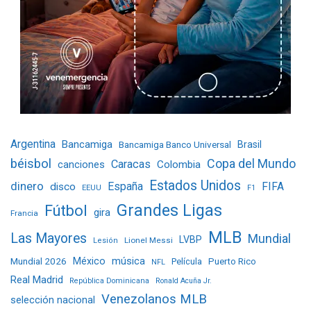
Argentina
Bancamiga
Bancamiga Banco Universal
Brasil
béisbol
Copa del Mundo
Caracas
Colombia
canciones
Estados Unidos
dinero
España
FIFA
disco
EEUU
F1
Grandes Ligas
Fútbol
gira
Francia
MLB
Las Mayores
Mundial
LVBP
Lionel Messi
Lesión
Mundial 2026
México
música
Película
Puerto Rico
NFL
Real Madrid
República Dominicana
Ronald Acuña Jr.
Venezolanos MLB
selección nacional