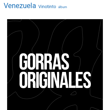
Venezuela
Vinotinto
álbum