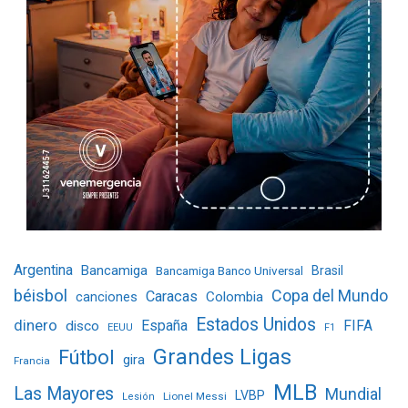
Argentina
Bancamiga
Bancamiga Banco Universal
Brasil
béisbol
Copa del Mundo
Caracas
Colombia
canciones
Estados Unidos
dinero
España
FIFA
disco
EEUU
F1
Grandes Ligas
Fútbol
gira
Francia
MLB
Las Mayores
Mundial
LVBP
Lionel Messi
Lesión