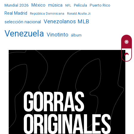
Mundial 2026
México
música
Película
Puerto Rico
NFL
Real Madrid
República Dominicana
Ronald Acuña Jr.
Venezolanos MLB
selección nacional
Venezuela
Vinotinto
álbum