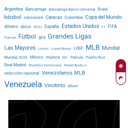
Argentina
Bancamiga
Bancamiga Banco Universal
Brasil
béisbol
Copa del Mundo
Caracas
Colombia
canciones
Estados Unidos
dinero
España
FIFA
disco
EEUU
F1
Grandes Ligas
Fútbol
gira
Francia
MLB
Las Mayores
Mundial
LVBP
Lionel Messi
Lesión
Mundial 2026
México
música
Película
Puerto Rico
NFL
Real Madrid
República Dominicana
Ronald Acuña Jr.
Venezolanos MLB
selección nacional
Venezuela
Vinotinto
álbum