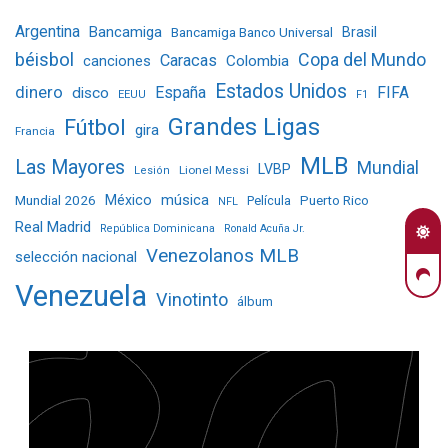
Argentina
Bancamiga
Bancamiga Banco Universal
Brasil
béisbol
Copa del Mundo
Caracas
Colombia
canciones
Estados Unidos
dinero
España
FIFA
disco
EEUU
F1
Grandes Ligas
Fútbol
gira
Francia
MLB
Las Mayores
Mundial
LVBP
Lionel Messi
Lesión
Mundial 2026
México
música
Película
Puerto Rico
NFL
Real Madrid
República Dominicana
Ronald Acuña Jr.
Venezolanos MLB
selección nacional
Venezuela
Vinotinto
álbum