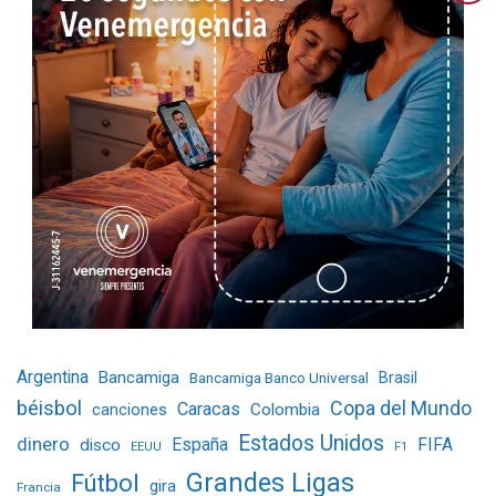
Argentina
Bancamiga
Bancamiga Banco Universal
Brasil
béisbol
Copa del Mundo
Caracas
Colombia
canciones
Estados Unidos
dinero
España
FIFA
disco
EEUU
F1
Grandes Ligas
Fútbol
gira
Francia