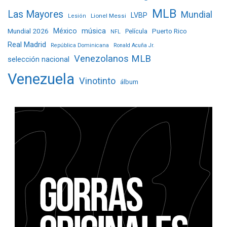
MLB
Las Mayores
Mundial
LVBP
Lionel Messi
Lesión
Mundial 2026
México
música
Película
Puerto Rico
NFL
Real Madrid
República Dominicana
Ronald Acuña Jr.
Venezolanos MLB
selección nacional
Venezuela
Vinotinto
álbum