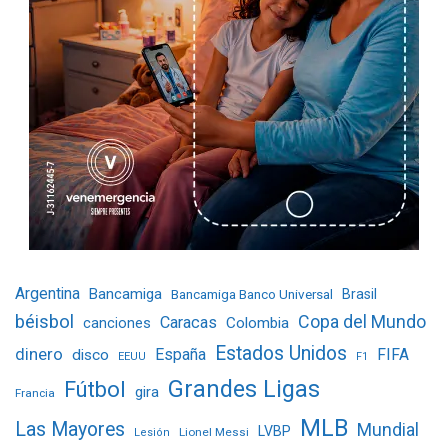
Argentina
Bancamiga
Bancamiga Banco Universal
Brasil
béisbol
Copa del Mundo
Caracas
Colombia
canciones
Estados Unidos
dinero
España
FIFA
disco
EEUU
F1
Grandes Ligas
Fútbol
gira
Francia
MLB
Las Mayores
Mundial
LVBP
Lionel Messi
Lesión