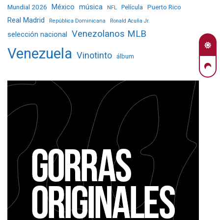
Mundial 2026
México
música
Película
Puerto Rico
NFL
Real Madrid
República Dominicana
Ronald Acuña Jr.
Venezolanos MLB
selección nacional
Venezuela
Vinotinto
álbum