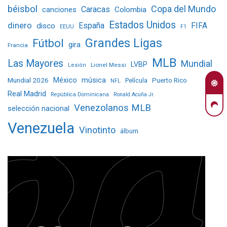
béisbol
Copa del Mundo
Caracas
Colombia
canciones
Estados Unidos
dinero
España
FIFA
disco
EEUU
F1
Grandes Ligas
Fútbol
gira
Francia
MLB
Las Mayores
Mundial
LVBP
Lionel Messi
Lesión
Mundial 2026
México
música
Película
Puerto Rico
NFL
Real Madrid
República Dominicana
Ronald Acuña Jr.
Venezolanos MLB
selección nacional
Venezuela
Vinotinto
álbum