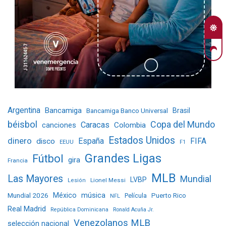
Argentina
Bancamiga
Bancamiga Banco Universal
Brasil
béisbol
Copa del Mundo
Caracas
Colombia
canciones
Estados Unidos
dinero
España
FIFA
disco
EEUU
F1
Grandes Ligas
Fútbol
gira
Francia
MLB
Las Mayores
Mundial
LVBP
Lionel Messi
Lesión
Mundial 2026
México
música
Película
Puerto Rico
NFL
Real Madrid
República Dominicana
Ronald Acuña Jr.
Venezolanos MLB
selección nacional