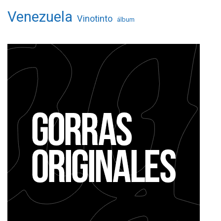
Venezuela
Vinotinto
álbum