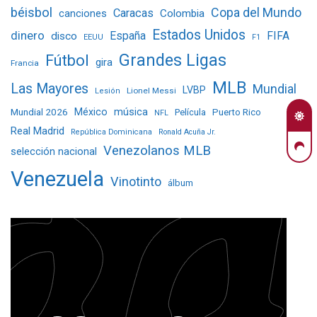
béisbol
Copa del Mundo
Caracas
Colombia
canciones
Estados Unidos
dinero
España
FIFA
disco
EEUU
F1
Grandes Ligas
Fútbol
gira
Francia
MLB
Las Mayores
Mundial
LVBP
Lionel Messi
Lesión
Mundial 2026
México
música
Película
Puerto Rico
NFL
Real Madrid
República Dominicana
Ronald Acuña Jr.
Venezolanos MLB
selección nacional
Venezuela
Vinotinto
álbum