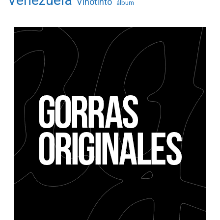
Venezuela
Vinotinto
álbum