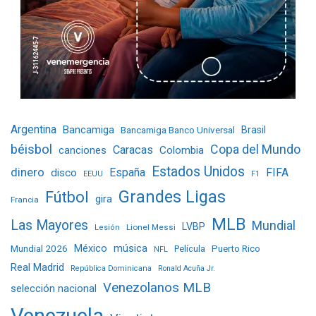
Argentina
Bancamiga
Bancamiga Banco Universal
Brasil
béisbol
Copa del Mundo
Caracas
Colombia
canciones
Estados Unidos
dinero
España
FIFA
disco
EEUU
F1
Grandes Ligas
Fútbol
gira
Francia
MLB
Las Mayores
Mundial
LVBP
Lionel Messi
Lesión
Mundial 2026
México
música
Película
Puerto Rico
NFL
Real Madrid
República Dominicana
Ronald Acuña Jr.
Venezolanos MLB
selección nacional