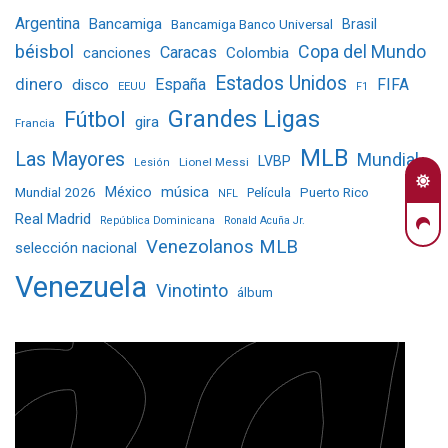
Argentina
Bancamiga
Bancamiga Banco Universal
Brasil
béisbol
Copa del Mundo
Caracas
Colombia
canciones
Estados Unidos
dinero
España
FIFA
disco
EEUU
F1
Grandes Ligas
Fútbol
gira
Francia
MLB
Las Mayores
Mundial
LVBP
Lionel Messi
Lesión
Mundial 2026
México
música
Película
Puerto Rico
NFL
Real Madrid
República Dominicana
Ronald Acuña Jr.
Venezolanos MLB
selección nacional
Venezuela
Vinotinto
álbum