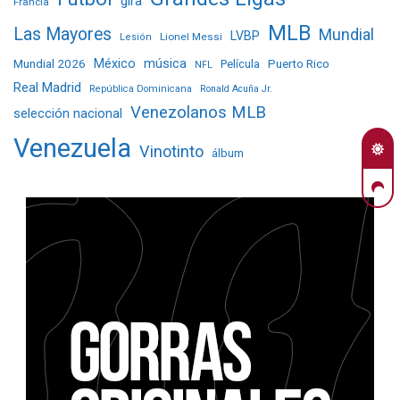
gira
Francia
MLB
Las Mayores
Mundial
LVBP
Lionel Messi
Lesión
Mundial 2026
México
música
Película
Puerto Rico
NFL
Real Madrid
República Dominicana
Ronald Acuña Jr.
Venezolanos MLB
selección nacional
Venezuela
Vinotinto
álbum