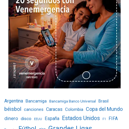
Argentina
Bancamiga
Bancamiga Banco Universal
Brasil
béisbol
Copa del Mundo
Caracas
Colombia
canciones
Estados Unidos
dinero
España
FIFA
disco
EEUU
F1
Grandes Ligas
Fútbol