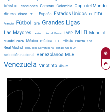
béisbol
Copa del Mundo
Caracas
Colombia
canciones
Estados Unidos
dinero
España
FIFA
disco
EEUU
F1
Grandes Ligas
Fútbol
gira
Francia
MLB
Las Mayores
Mundial
LVBP
Lionel Messi
Lesión
Mundial 2026
México
música
Película
Puerto Rico
NFL
Real Madrid
República Dominicana
Ronald Acuña Jr.
Venezolanos MLB
selección nacional
Venezuela
Vinotinto
álbum