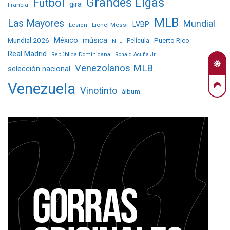
Grandes Ligas
Fútbol
gira
Francia
MLB
Las Mayores
Mundial
LVBP
Lionel Messi
Lesión
Mundial 2026
México
música
Película
Puerto Rico
NFL
Real Madrid
República Dominicana
Ronald Acuña Jr.
Venezolanos MLB
selección nacional
Venezuela
Vinotinto
álbum