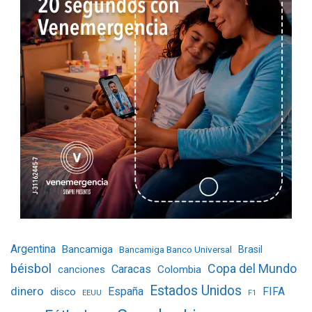
Argentina
Bancamiga
Bancamiga Banco Universal
Brasil
béisbol
Copa del Mundo
Caracas
Colombia
canciones
Estados Unidos
dinero
España
FIFA
disco
EEUU
F1