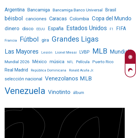
Argentina
Bancamiga
Bancamiga Banco Universal
Brasil
béisbol
Copa del Mundo
Caracas
Colombia
canciones
Estados Unidos
dinero
España
FIFA
disco
EEUU
F1
Grandes Ligas
Fútbol
gira
Francia
MLB
Las Mayores
Mundial
LVBP
Lionel Messi
Lesión
Mundial 2026
México
música
Película
Puerto Rico
NFL
Real Madrid
República Dominicana
Ronald Acuña Jr.
Venezolanos MLB
selección nacional
Venezuela
Vinotinto
álbum