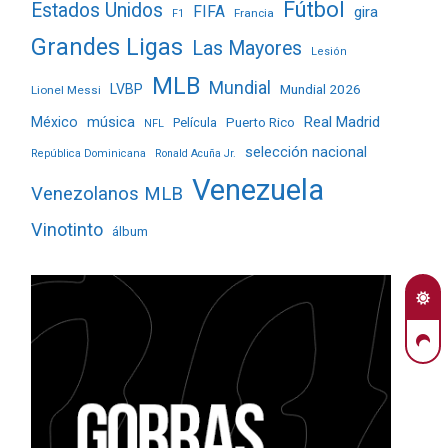
Fútbol
Estados Unidos
FIFA
gira
Francia
F1
Grandes Ligas
Las Mayores
Lesión
MLB
Mundial
LVBP
Mundial 2026
Lionel Messi
Real Madrid
México
música
Película
Puerto Rico
NFL
selección nacional
República Dominicana
Ronald Acuña Jr.
Venezuela
Venezolanos MLB
Vinotinto
álbum