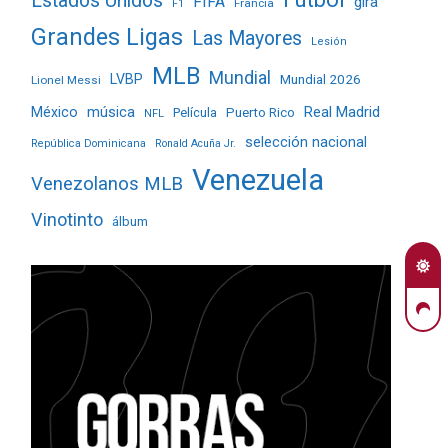
Estados Unidos
FIFA
gira
Francia
F1
Grandes Ligas
Las Mayores
Lesión
MLB
Mundial
LVBP
Mundial 2026
Lionel Messi
Real Madrid
México
música
Película
Puerto Rico
NFL
selección nacional
República Dominicana
Ronald Acuña Jr.
Venezuela
Venezolanos MLB
Vinotinto
álbum