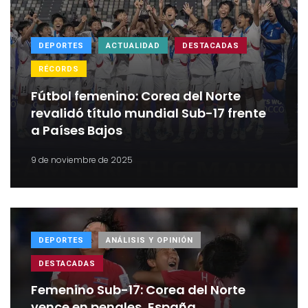
DEPORTES
ACTUALIDAD
DESTACADAS
RÉCORDS
Fútbol femenino: Corea del Norte
revalidó título mundial Sub-17 frente
a Países Bajos
9 de noviembre de 2025
DEPORTES
ANÁLISIS Y OPINIÓN
DESTACADAS
Femenino Sub-17: Corea del Norte
vence en penales, España