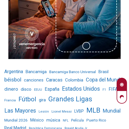
Argentina
Bancamiga
Bancamiga Banco Universal
Brasil
béisbol
Copa del Mundo
Caracas
Colombia
canciones
Estados Unidos
dinero
España
FIFA
disco
EEUU
F1
Grandes Ligas
Fútbol
gira
Francia
MLB
Las Mayores
Mundial
LVBP
Lionel Messi
Lesión
Mundial 2026
México
música
Película
Puerto Rico
NFL
Real Madrid
República Dominicana
Ronald Acuña Jr.