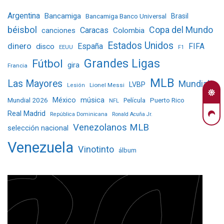
Argentina
Bancamiga
Bancamiga Banco Universal
Brasil
béisbol
Copa del Mundo
Caracas
Colombia
canciones
Estados Unidos
dinero
España
FIFA
disco
EEUU
F1
Grandes Ligas
Fútbol
gira
Francia
MLB
Las Mayores
Mundial
LVBP
Lionel Messi
Lesión
Mundial 2026
México
música
Película
Puerto Rico
NFL
Real Madrid
República Dominicana
Ronald Acuña Jr.
Venezolanos MLB
selección nacional
Venezuela
Vinotinto
álbum