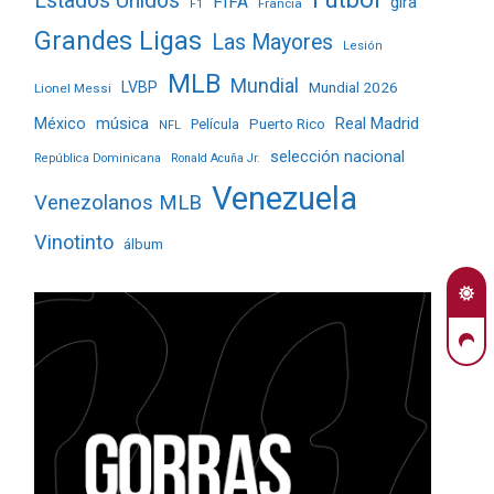
Estados Unidos
FIFA
gira
Francia
F1
Grandes Ligas
Las Mayores
Lesión
MLB
Mundial
LVBP
Mundial 2026
Lionel Messi
Real Madrid
México
música
Película
Puerto Rico
NFL
selección nacional
República Dominicana
Ronald Acuña Jr.
Venezuela
Venezolanos MLB
Vinotinto
álbum