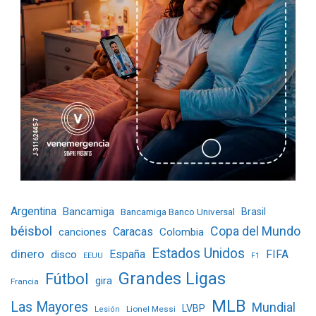
Argentina
Bancamiga
Bancamiga Banco Universal
Brasil
béisbol
Copa del Mundo
Caracas
Colombia
canciones
Estados Unidos
dinero
España
FIFA
disco
EEUU
F1
Grandes Ligas
Fútbol
gira
Francia
MLB
Las Mayores
Mundial
LVBP
Lionel Messi
Lesión