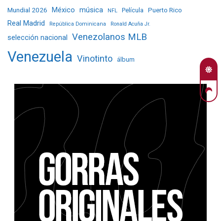
Mundial 2026
México
música
Película
Puerto Rico
NFL
Real Madrid
República Dominicana
Ronald Acuña Jr.
Venezolanos MLB
selección nacional
Venezuela
Vinotinto
álbum