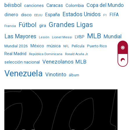
béisbol
Copa del Mundo
Caracas
Colombia
canciones
Estados Unidos
dinero
España
FIFA
disco
EEUU
F1
Grandes Ligas
Fútbol
gira
Francia
MLB
Las Mayores
Mundial
LVBP
Lionel Messi
Lesión
Mundial 2026
México
música
Película
Puerto Rico
NFL
Real Madrid
República Dominicana
Ronald Acuña Jr.
Venezolanos MLB
selección nacional
Venezuela
Vinotinto
álbum