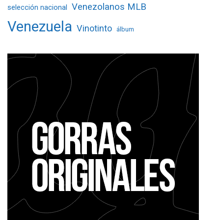
Venezolanos MLB
selección nacional
Venezuela
Vinotinto
álbum