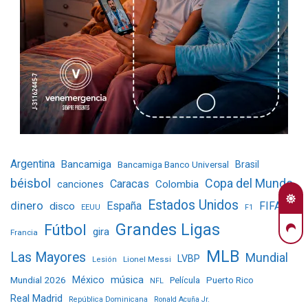
Argentina
Bancamiga
Bancamiga Banco Universal
Brasil
béisbol
Copa del Mundo
Caracas
Colombia
canciones
Estados Unidos
dinero
España
FIFA
disco
EEUU
F1
Grandes Ligas
Fútbol
gira
Francia
MLB
Las Mayores
Mundial
LVBP
Lionel Messi
Lesión
Mundial 2026
México
música
Película
Puerto Rico
NFL
Real Madrid
República Dominicana
Ronald Acuña Jr.