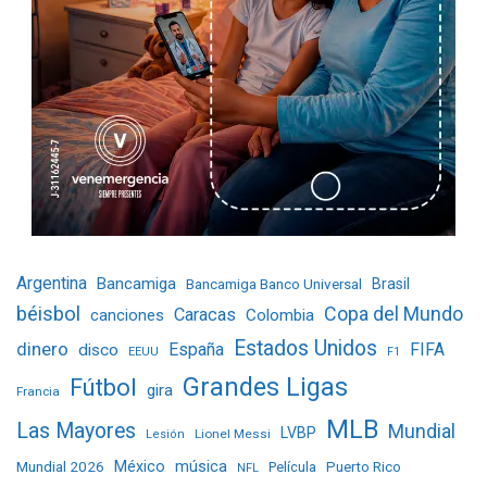
Argentina
Bancamiga
Bancamiga Banco Universal
Brasil
béisbol
Copa del Mundo
Caracas
Colombia
canciones
Estados Unidos
dinero
España
FIFA
disco
EEUU
F1
Grandes Ligas
Fútbol
gira
Francia
MLB
Las Mayores
Mundial
LVBP
Lionel Messi
Lesión
Mundial 2026
México
música
Película
Puerto Rico
NFL