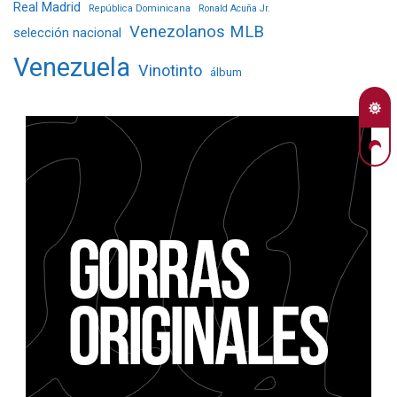
Real Madrid
República Dominicana
Ronald Acuña Jr.
Venezolanos MLB
selección nacional
Venezuela
Vinotinto
álbum