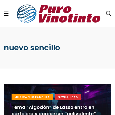
nuevo sencillo
MÚSICA Y FARÁNDULA
SEXUALIDAD
Tema “Algodón” de Lasso entra en
cartelera y parece ser “polivalente”