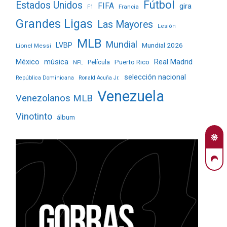
Fútbol
Estados Unidos
FIFA
gira
Francia
F1
Grandes Ligas
Las Mayores
Lesión
MLB
Mundial
LVBP
Mundial 2026
Lionel Messi
Real Madrid
México
música
Película
Puerto Rico
NFL
selección nacional
República Dominicana
Ronald Acuña Jr.
Venezuela
Venezolanos MLB
Vinotinto
álbum