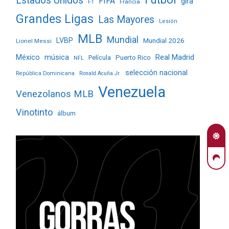
Estados Unidos
FIFA
gira
Francia
F1
Grandes Ligas
Las Mayores
Lesión
MLB
Mundial
LVBP
Mundial 2026
Lionel Messi
Real Madrid
México
música
Película
Puerto Rico
NFL
selección nacional
República Dominicana
Ronald Acuña Jr.
Venezuela
Venezolanos MLB
Vinotinto
álbum