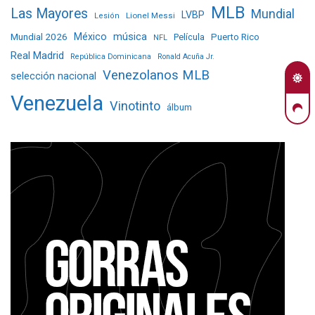
MLB
Las Mayores
Mundial
LVBP
Lionel Messi
Lesión
Mundial 2026
México
música
Película
Puerto Rico
NFL
Real Madrid
República Dominicana
Ronald Acuña Jr.
Venezolanos MLB
selección nacional
Venezuela
Vinotinto
álbum