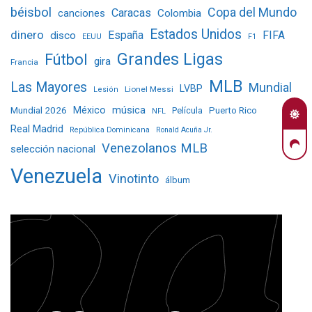
béisbol
Copa del Mundo
Caracas
Colombia
canciones
Estados Unidos
dinero
España
FIFA
disco
EEUU
F1
Grandes Ligas
Fútbol
gira
Francia
MLB
Las Mayores
Mundial
LVBP
Lionel Messi
Lesión
Mundial 2026
México
música
Película
Puerto Rico
NFL
Real Madrid
República Dominicana
Ronald Acuña Jr.
Venezolanos MLB
selección nacional
Venezuela
Vinotinto
álbum