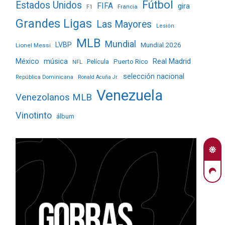
Fútbol
Estados Unidos
FIFA
gira
Francia
F1
Grandes Ligas
Las Mayores
Lesión
MLB
Mundial
LVBP
Mundial 2026
Lionel Messi
Real Madrid
México
música
Película
Puerto Rico
NFL
selección nacional
República Dominicana
Ronald Acuña Jr.
Venezuela
Venezolanos MLB
Vinotinto
álbum