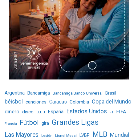
Argentina
Bancamiga
Bancamiga Banco Universal
Brasil
béisbol
Copa del Mundo
Caracas
Colombia
canciones
Estados Unidos
dinero
España
FIFA
disco
EEUU
F1
Grandes Ligas
Fútbol
gira
Francia
MLB
Las Mayores
Mundial
LVBP
Lionel Messi
Lesión