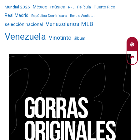
Mundial 2026
México
música
Película
Puerto Rico
NFL
Real Madrid
República Dominicana
Ronald Acuña Jr.
Venezolanos MLB
selección nacional
Venezuela
Vinotinto
álbum