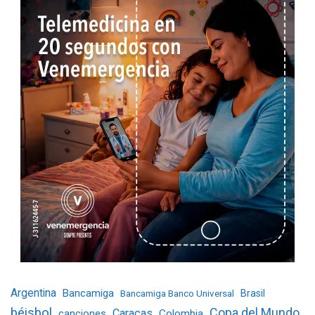
Argentina
Bancamiga
Bancamiga Banco Universal
Brasil
béisbol
Copa del Mundo
Caracas
Colombia
canciones