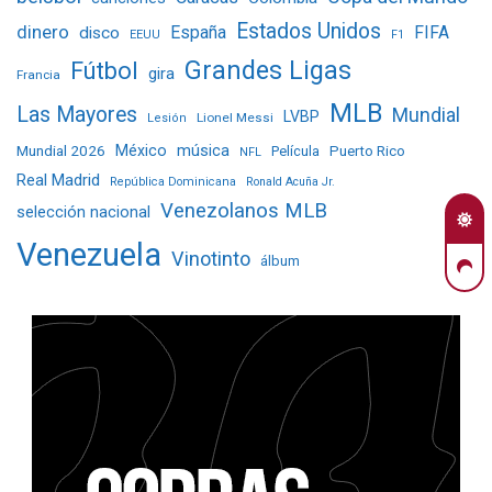
Estados Unidos
dinero
España
FIFA
disco
EEUU
F1
Grandes Ligas
Fútbol
gira
Francia
MLB
Las Mayores
Mundial
LVBP
Lionel Messi
Lesión
Mundial 2026
México
música
Película
Puerto Rico
NFL
Real Madrid
República Dominicana
Ronald Acuña Jr.
Venezolanos MLB
selección nacional
Venezuela
Vinotinto
álbum