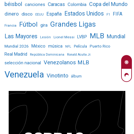
béisbol
Copa del Mundo
Caracas
Colombia
canciones
Estados Unidos
dinero
España
FIFA
disco
EEUU
F1
Grandes Ligas
Fútbol
gira
Francia
MLB
Las Mayores
Mundial
LVBP
Lionel Messi
Lesión
Mundial 2026
México
música
Película
Puerto Rico
NFL
Real Madrid
República Dominicana
Ronald Acuña Jr.
Venezolanos MLB
selección nacional
Venezuela
Vinotinto
álbum