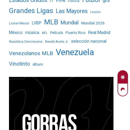
Estados Unidos
FIFA
gira
Francia
F1
Grandes Ligas
Las Mayores
Lesión
MLB
Mundial
LVBP
Mundial 2026
Lionel Messi
Real Madrid
México
música
Película
Puerto Rico
NFL
selección nacional
República Dominicana
Ronald Acuña Jr.
Venezuela
Venezolanos MLB
Vinotinto
álbum