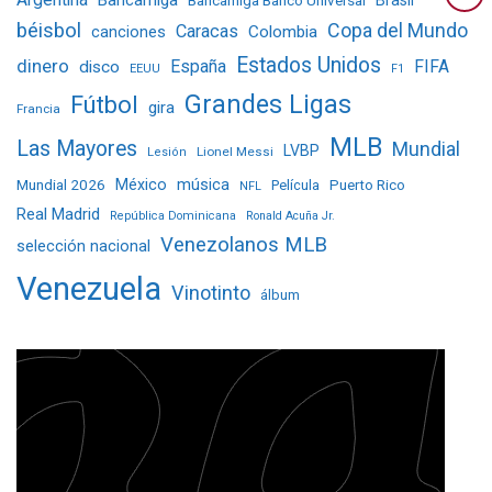
Bancamiga
Bancamiga Banco Universal
Brasil
béisbol
Copa del Mundo
Caracas
Colombia
canciones
Estados Unidos
dinero
España
FIFA
disco
EEUU
F1
Grandes Ligas
Fútbol
gira
Francia
MLB
Las Mayores
Mundial
LVBP
Lionel Messi
Lesión
Mundial 2026
México
música
Película
Puerto Rico
NFL
Real Madrid
República Dominicana
Ronald Acuña Jr.
Venezolanos MLB
selección nacional
Venezuela
Vinotinto
álbum