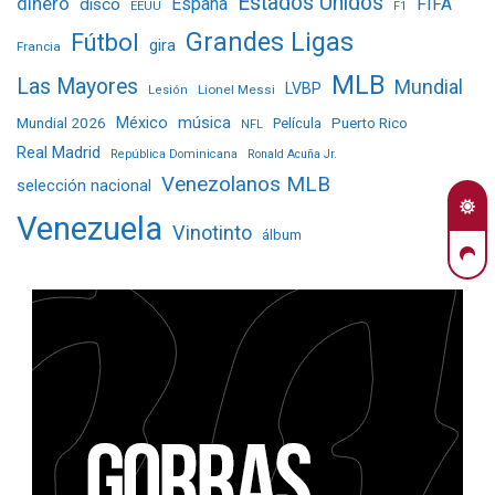
Estados Unidos
dinero
España
FIFA
disco
EEUU
F1
Grandes Ligas
Fútbol
gira
Francia
MLB
Las Mayores
Mundial
LVBP
Lionel Messi
Lesión
Mundial 2026
México
música
Película
Puerto Rico
NFL
Real Madrid
República Dominicana
Ronald Acuña Jr.
Venezolanos MLB
selección nacional
Venezuela
Vinotinto
álbum