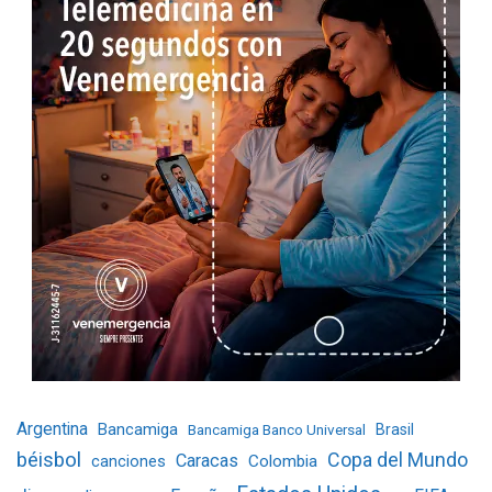
Argentina
Bancamiga
Bancamiga Banco Universal
Brasil
béisbol
Copa del Mundo
Caracas
Colombia
canciones