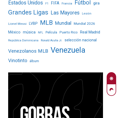
Fútbol
Estados Unidos
FIFA
gira
Francia
F1
Grandes Ligas
Las Mayores
Lesión
MLB
Mundial
LVBP
Mundial 2026
Lionel Messi
Real Madrid
México
música
Película
Puerto Rico
NFL
selección nacional
República Dominicana
Ronald Acuña Jr.
Venezuela
Venezolanos MLB
Vinotinto
álbum