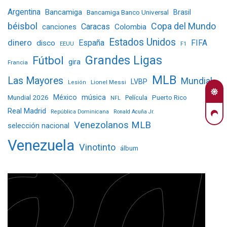
Argentina
Bancamiga
Bancamiga Banco Universal
Brasil
béisbol
Copa del Mundo
Caracas
Colombia
canciones
Estados Unidos
dinero
España
FIFA
disco
EEUU
F1
Grandes Ligas
Fútbol
gira
Francia
MLB
Las Mayores
Mundial
LVBP
Lionel Messi
Lesión
Mundial 2026
México
música
Película
Puerto Rico
NFL
Real Madrid
República Dominicana
Ronald Acuña Jr.
Venezolanos MLB
selección nacional
Venezuela
Vinotinto
álbum