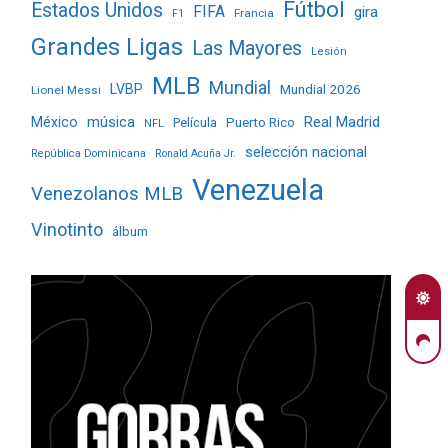
Fútbol
Estados Unidos
FIFA
gira
Francia
F1
Grandes Ligas
Las Mayores
Lesión
MLB
Mundial
LVBP
Mundial 2026
Lionel Messi
Real Madrid
México
música
Película
Puerto Rico
NFL
selección nacional
República Dominicana
Ronald Acuña Jr.
Venezuela
Venezolanos MLB
Vinotinto
álbum