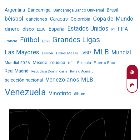
Argentina
Bancamiga
Bancamiga Banco Universal
Brasil
béisbol
Copa del Mundo
Caracas
Colombia
canciones
Estados Unidos
dinero
España
FIFA
disco
EEUU
F1
Grandes Ligas
Fútbol
gira
Francia
MLB
Las Mayores
Mundial
LVBP
Lionel Messi
Lesión
Mundial 2026
México
música
Película
Puerto Rico
NFL
Real Madrid
República Dominicana
Ronald Acuña Jr.
Venezolanos MLB
selección nacional
Venezuela
Vinotinto
álbum