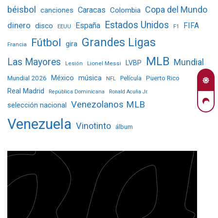
béisbol
Copa del Mundo
Caracas
Colombia
canciones
Estados Unidos
dinero
España
FIFA
disco
EEUU
F1
Grandes Ligas
Fútbol
gira
Francia
MLB
Las Mayores
Mundial
LVBP
Lionel Messi
Lesión
Mundial 2026
México
música
Película
Puerto Rico
NFL
Real Madrid
República Dominicana
Ronald Acuña Jr.
Venezolanos MLB
selección nacional
Venezuela
Vinotinto
álbum