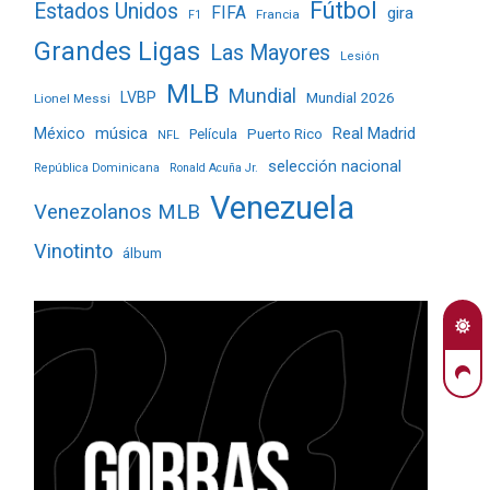
Fútbol
Estados Unidos
FIFA
gira
Francia
F1
Grandes Ligas
Las Mayores
Lesión
MLB
Mundial
LVBP
Mundial 2026
Lionel Messi
Real Madrid
México
música
Película
Puerto Rico
NFL
selección nacional
República Dominicana
Ronald Acuña Jr.
Venezuela
Venezolanos MLB
Vinotinto
álbum