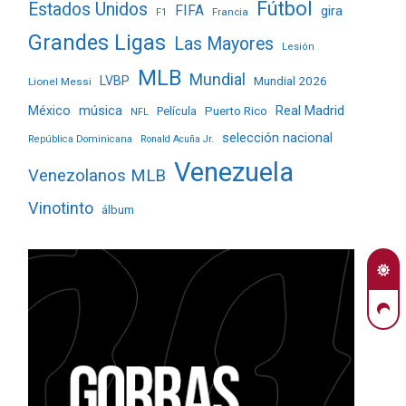
Fútbol
Estados Unidos
FIFA
gira
Francia
F1
Grandes Ligas
Las Mayores
Lesión
MLB
Mundial
LVBP
Mundial 2026
Lionel Messi
Real Madrid
México
música
Película
Puerto Rico
NFL
selección nacional
República Dominicana
Ronald Acuña Jr.
Venezuela
Venezolanos MLB
Vinotinto
álbum