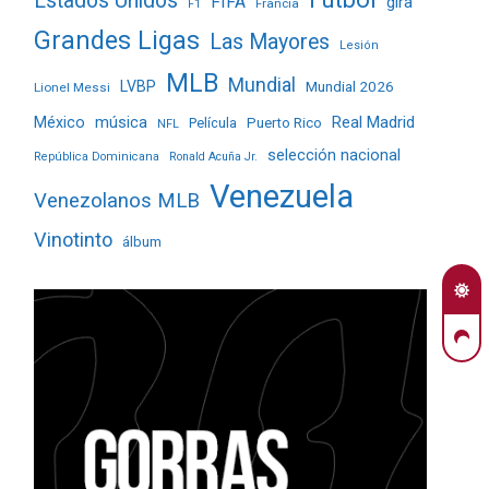
Estados Unidos
FIFA
gira
Francia
F1
Grandes Ligas
Las Mayores
Lesión
MLB
Mundial
LVBP
Mundial 2026
Lionel Messi
Real Madrid
México
música
Película
Puerto Rico
NFL
selección nacional
República Dominicana
Ronald Acuña Jr.
Venezuela
Venezolanos MLB
Vinotinto
álbum