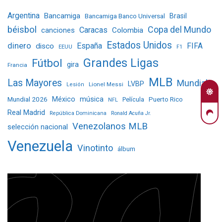
Argentina
Bancamiga
Bancamiga Banco Universal
Brasil
béisbol
Copa del Mundo
Caracas
Colombia
canciones
Estados Unidos
dinero
España
FIFA
disco
EEUU
F1
Grandes Ligas
Fútbol
gira
Francia
MLB
Las Mayores
Mundial
LVBP
Lionel Messi
Lesión
Mundial 2026
México
música
Película
Puerto Rico
NFL
Real Madrid
República Dominicana
Ronald Acuña Jr.
Venezolanos MLB
selección nacional
Venezuela
Vinotinto
álbum