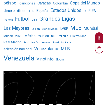
béisbol
Copa del Mundo
Caracas
Colombia
canciones
Estados Unidos
dinero
España
FIFA
disco
EEUU
F1
Grandes Ligas
Fútbol
gira
Francia
MLB
Las Mayores
Mundial
LVBP
Lionel Messi
Lesión
Mundial 2026
México
música
Película
Puerto Rico
NFL
Real Madrid
República Dominicana
Ronald Acuña Jr.
Venezolanos MLB
selección nacional
Venezuela
Vinotinto
álbum